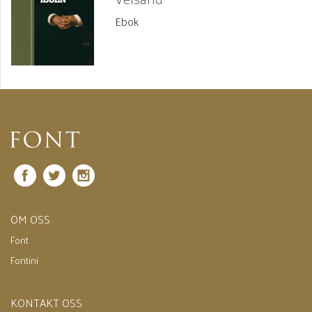
Nasjonalarv i 2010.
www.norges-nasjonalarv.no.
Ebok
Forfatterprofil
Facebook
Twitter
Instagram
OM OSS
Font
Fontini
KONTAKT OSS