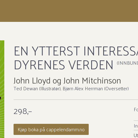
EN YTTERST INTERES
DYRENES VERDEN
(INNBUN
John Lloyd
og
John Mitchinson
Ted Dewan (Illustratør)
Bjørn Alex Herrman (Oversetter)
298,–
Fo
In
Kjøp boka på cappelendamm.no
Ut