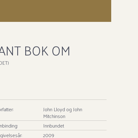
SANT BOK OM
DET)
rfatter:
John Lloyd
og
John
Mitchinson
nbinding:
Innbundet
givelsesår:
2009