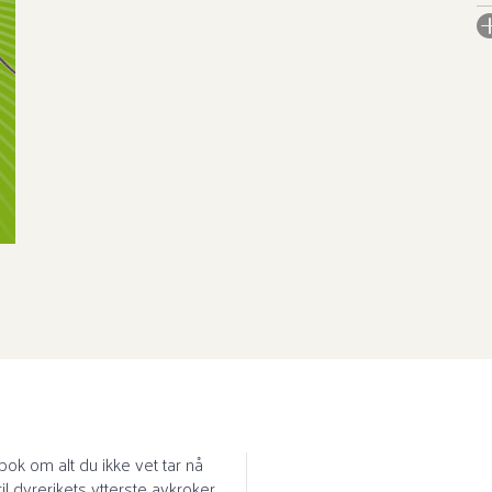
I
An
Il
Or
Ov
bok om alt du ikke vet tar nå
 dyrerikets ytterste avkroker.