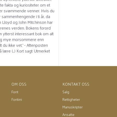
e fakta og kuriositeter om et
eller svømmende venner. Hvis du
fly sammenhengende i ti år, da
 Lloyd og John Mitchinson har
 dyrenes verden. Bokens forord
ytterst interessant bok om alt
trolig mye morsommere enn
t du ikke vet." - Aftenposten
lære (...) Kort sagt: Utmerket
OM OSS
KONTAKT OSS
Font
Salg
Fontini
Rettigheter
Manuskripter
Ansatte