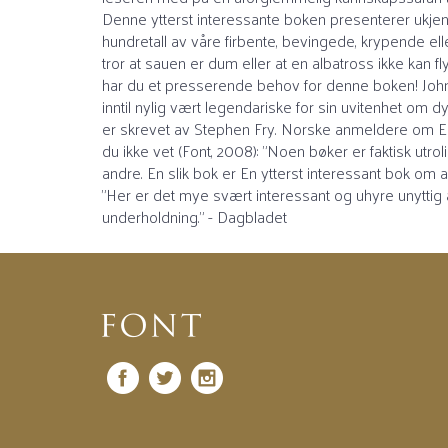
Denne ytterst interessante boken presenterer ukjent
hundretall av våre firbente, bevingede, krypende 
tror at sauen er dum eller at en albatross ikke kan 
har du et presserende behov for denne boken! John
inntil nylig vært legendariske for sin uvitenhet om
er skrevet av Stephen Fry. Norske anmeldere om En 
du ikke vet (Font, 2008): "Noen bøker er faktisk u
andre. En slik bok er En ytterst interessant bok om al
"Her er det mye svært interessant og uhyre unyttig å 
underholdning." - Dagbladet
Facebook
Twitter
Instagram