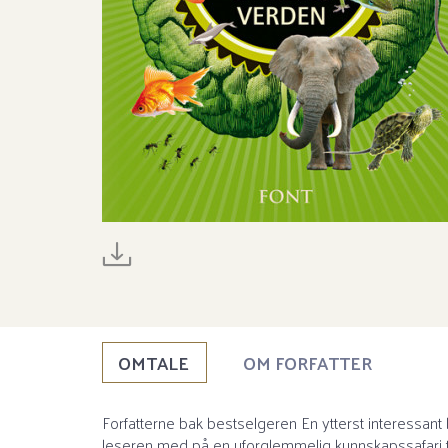
OMTALE
OM FORFATTER
Forfatterne bak bestselgeren En ytterst interessant 
leseren med på en uforglemmelig kunnskapssafari til