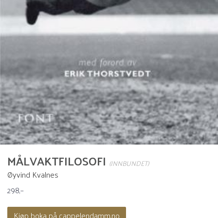
MÅLVAKTFILOSOFI
(INNBUNDET)
Øyvind Kvalnes
298,–
Kjøp boka på cappelendamm.no