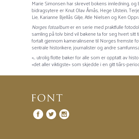
Marie Simonsen har skrevet bokens innledning, og 
bidragsytere er Knut Olav Åmås, Hege Ulstein, Terj
Lie, Karianne Bjellås Gilje, Atle Nielsen og Ken Oppr
Norges fotoalbum
er en serie med praktfulle fotod
samling på tolv bind vil bøkene ta for seg hvert sitt t
fortalt gjennom kameralinsene til Norges fremste fo
sentrale historikere, journalister og andre samfunnsa
«... utrolig flotte bøker for alle som er opptatt av his
«det aller viktigste» som skjedde i en gitt tiårs-peri
Facebook
Twitter
Instagram