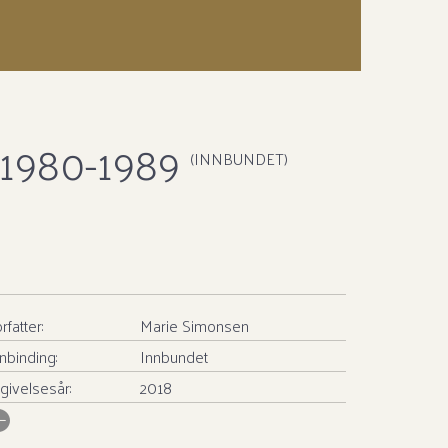
1980-1989
(INNBUNDET)
rfatter:
Marie Simonsen
nbinding:
Innbundet
givelsesår:
2018
SBN/EAN:
9788281694545