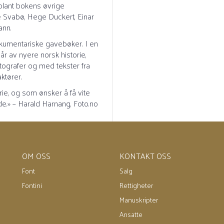
blant bokens øvrige
e Svabø, Hege Duckert, Einar
ann.
okumentariske gavebøker. I en
iår av nyere norsk historie,
tografer og med tekster fra
ktører.
torie, og som ønsker å få vite
ode.» – Harald Harnang, Foto.no
OM OSS
KONTAKT OSS
Font
Salg
Fontini
Rettigheter
Manuskripter
Ansatte