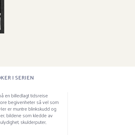
An
Se
KER I SERIEN
 en billedlagt tidsreise
store begivenheter så vel som
 Her er muntre blinkskudd og
fier, bildene som kledde av
 ulydighet, skulderputer,