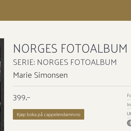
NORGES FOTOALBUM 
SERIE:
NORGES FOTOALBUM
Marie Simonsen
399,–
Fo
In
Ut
Kjøp boka på cappelendamm.no
I