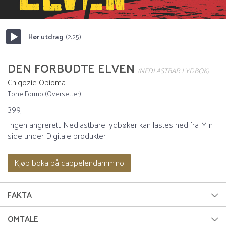
Hør utdrag
(2:25)
Start/pause
DEN FORBUDTE ELVEN
(NEDLASTBAR LYDBOK)
Chigozie Obioma
Tone Formo (Oversetter)
399,–
Ingen angrerett. Nedlastbare lydbøker kan lastes ned fra Min
side under Digitale produkter.
Kjøp boka på cappelendamm.no
FAKTA
Forfatter:
Chigozie Obioma
OMTALE