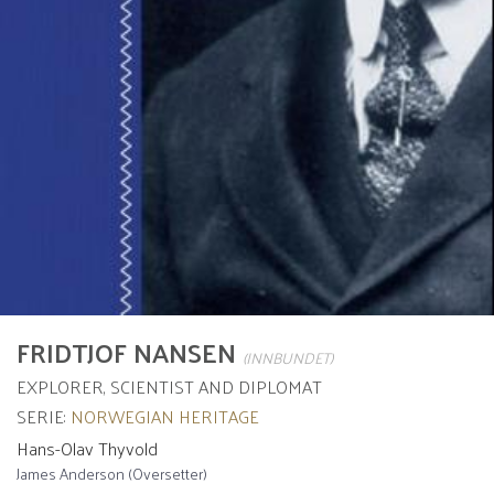
FRIDTJOF NANSEN
(INNBUNDET)
EXPLORER, SCIENTIST AND DIPLOMAT
SERIE:
NORWEGIAN HERITAGE
Hans-Olav Thyvold
James Anderson (Oversetter)