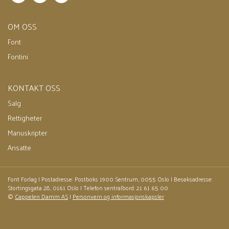
Fridtjof Nansen
Bokmål
Ebok
2012
249,–
OM OSS
Font
Fontini
KONTAKT OSS
Salg
Rettigheter
Manuskripter
Ansatte
Font Forlag | Postadresse: Postboks 1900 Sentrum, 0055 Oslo | Besøksadresse:
Stortingsgata 28, 0161 Oslo | Telefon sentralbord: 21 61 65 00
©
Cappelen Damm AS
|
Personvern og informasjonskapsler