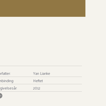
rfatter:
Yan Lianke
nbinding:
Heftet
givelsesår:
2012
SBN/EAN:
9788281691629
tall sider:
491