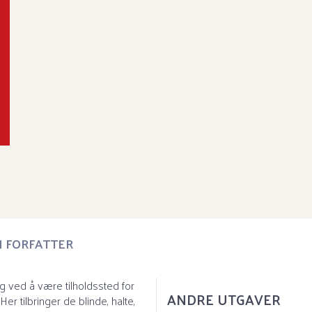
Or
Ov
 FORFATTER
eg ved å være tilholdssted for
ANDRE UTGAVER
r tilbringer de blinde, halte,