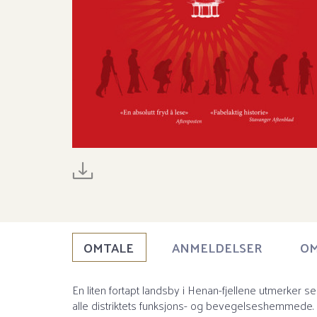
OMTALE
ANMELDELSER
OM
En liten fortapt landsby i Henan-fjellene utmerker s
alle distriktets funksjons- og bevegelseshemmede. He