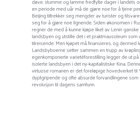
døve, stumme og lamme fredfylte dager i landets og
en periode med uår må de gjøre noe for å tjene penge
Beijing tiltrekker seg mengder av turister og tilsv
seg for å gjøre noe lignende. Siden økonomien i Rus
regner de med å kunne kjøpe liket av Lenin ganske bil
landsbyen og utstille det i et praktmausoleum som ut
tilreisende. Men kjøpet må finansieres, og dermed l
Landsbyboerne setter sammen en trupp av krøpling
egenkomponerte varietéforestilling legger de ut på
isolerte landsbyen i det ny-kapitalistiske Kina. De
virtuose romanen er det foreløpige hovedverket til 
dyptgripende og ofte absurde forvandlingene som h
revolusjon til dagens samfunn.