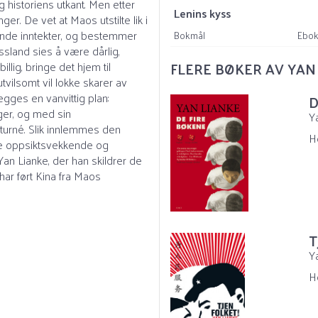
 historiens utkant. Men etter
Lenins kyss
r. De vet at Maos utstilte lik i
arende inntekter, og bestemmer
Bokmål
Ebo
sland sies å være dårlig,
lig, bringe det hjem til
FLERE BØKER AV YAN 
vilsomt vil lokke skarer av
egges en vanvittig plan:
D
er, og med sin
Y
 turné. Slik innlemmes den
H
nne oppsiktsvekkende og
Yan Lianke, der han skildrer de
ar ført Kina fra Maos
T
Y
H