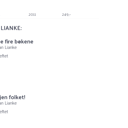
k
2011
249,–
LIANKE:
e fire bøkene
an Lianke
eftet
jen folket!
an Lianke
eftet