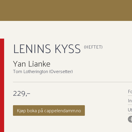
LENINS KYSS
(HEFTET)
Yan Lianke
Tom Lotherington (Oversetter)
229,–
Fo
In
Ut
Kjøp boka på cappelendamm.no
I
An