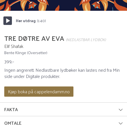
Hør utdrag
(1:40)
Start/pause
TRE DØTRE AV EVA
(NEDLASTBAR LYDBOK)
Elif Shafak
Bente Klinge (Oversetter)
399,–
Ingen angrerett. Nedlastbare lydbøker kan lastes ned fra Min
side under Digitale produkter.
Kjøp boka på cappelendamm.no
FAKTA
Forfatter:
Elif Shafak
OMTALE