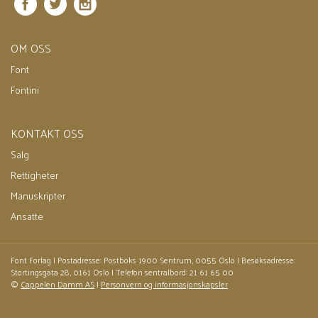
Romaner (7)
2016 - Arkitektens læregutt
Alle
Pris
429,–
Ebok (3)
OM OSS
Innbundet (3)
Font
Heftet (1)
Nedlastbar lydbok (1)
Fontini
Tre døtre av Eva
Elif Shafak
KONTAKT OSS
Nedlastbar lydbok
Bokmål
2019
Salg
Pris
399,–
Ebok
Rettigheter
Manuskripter
Tre døtre av Eva
Ansatte
Elif Shafak
Ebok
Bokmål
2019
Pris
249,–
Font Forlag | Postadresse: Postboks 1900 Sentrum, 0055 Oslo | Besøksadresse:
Stortingsgata 28, 0161 Oslo | Telefon sentralbord: 21 61 65 00
©
Cappelen Damm AS
|
Personvern og informasjonskapsler
Ebok